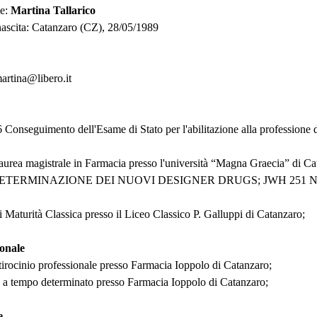
e:
Martina Tallarico
nascita: Catanzaro (CZ), 28/05/1989
martina@libero.it
onseguimento dell'Esame di Stato per l'abilitazione alla professione d
urea magistrale in Farmacia presso l'università “Magna Graecia” di Cat
ea "DETERMINAZIONE DEI NUOVI DESIGNER DRUGS; JWH 251 
 Maturità Classica presso il Liceo Classico P. Galluppi di Catanzaro;
ionale
 tirocinio professionale presso Farmacia Ioppolo di Catanzaro;
a a tempo determinato presso Farmacia Ioppolo di Catanzaro;
e