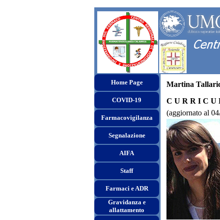
Home Page
Martina Tallari
COVID-19
C U R R I C U
(aggiornato al 0
Farmacovigilanza
Segnalazione
AIFA
Staff
Farmaci e ADR
Gravidanza e
allattamento