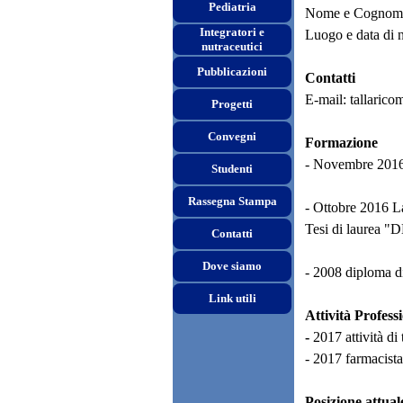
Pediatria
Nome e Cognom
Integratori e
Luogo e data di 
nutraceutici
Pubblicazioni
Contatti
E-mail: tallarico
Progetti
Convegni
Formazione
- Novembre 2016 C
Studenti
Rassegna Stampa
- Ottobre 2016 La
Tesi di laur
Contatti
Dove siamo
- 2008 diploma di
Link utili
Attività
Profess
-
2017 attività di
- 2017 farmacist
Posizione attual