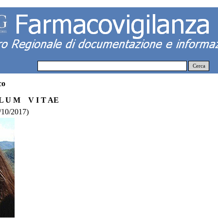
Cerca
co
 L U M V I T AE
4/10/2017)