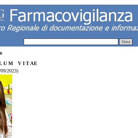
Cerca
o
 L U M V I T AE
8/09/2023)