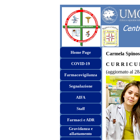
Home Page
Carmela Spinos
COVID-19
C U R R I C U
(aggiornato al 2
Farmacovigilanza
Segnalazione
AIFA
Staff
Farmaci e ADR
Gravidanza e
allattamento