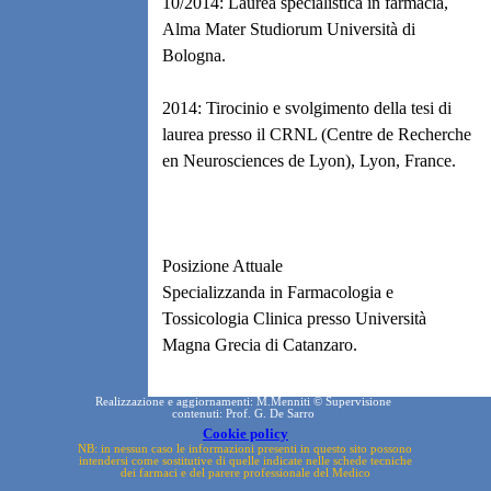
10/2014: Laurea specialistica in farmacia,
Alma Mater Studiorum Università di
Bologna.
2014: Tirocinio e svolgimento della tesi di
laurea presso il CRNL (Centre de Recherche
en Neurosciences de Lyon), Lyon, France.
Posizione Attuale
Specializzanda in Farmacologia e
Tossicologia Clinica presso Università
Magna Grecia di Catanzaro.
Realizzazione e aggiornamenti: M.Menniti © Supervisione
contenuti: Prof. G. De Sarro
Cookie policy
NB: in nessun caso le informazioni presenti in questo sito possono
intendersi come sostitutive di quelle indicate nelle schede tecniche
dei farmaci e del parere professionale del Medico