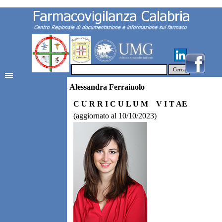
Cerca
Alessandra Ferraiuolo
C U R R I C U L U M V I T AE
(aggiornato al 10/10/2023)